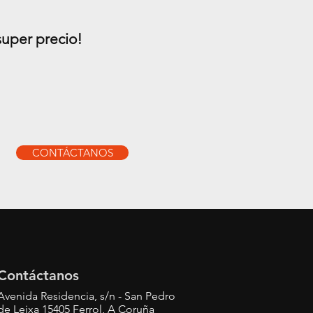
super precio!
CONTÁCTANOS
Contáctanos
Avenida Residencia, s/n - San Pedro
de Leixa 15405 Ferrol, A Coruña