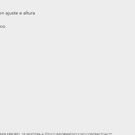
n ajuste e altura
ico
NER ERRORES, SE MUESTRA A TÍTULO INFORMATIVO Y NO CONTRACTUAL***