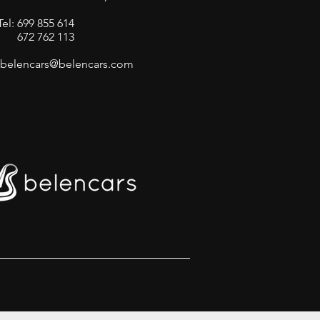
Tel: 699 855 614
672 762 113
belencars@belencars.com