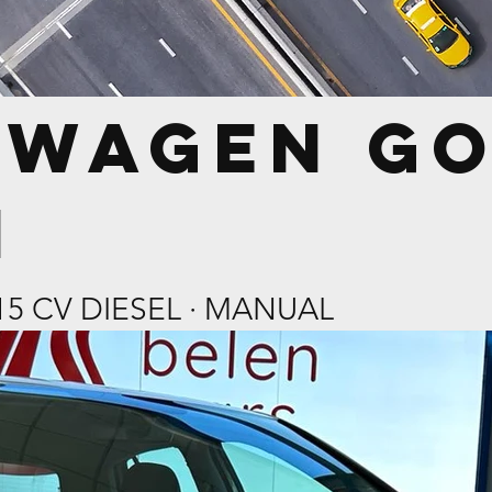
wagen gol
I
 115 CV DIESEL · MANUAL