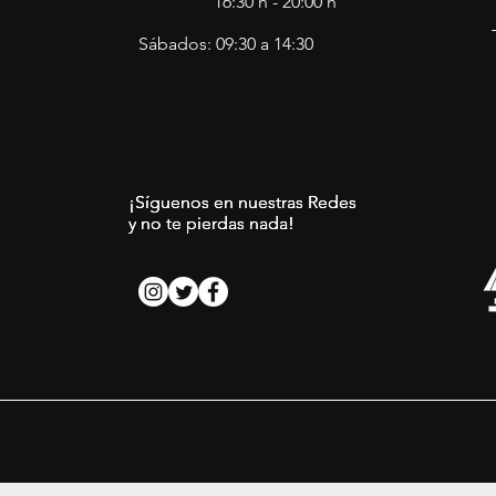
16:30 h - 20:00 h
Sábados: 09:30 a 14:30
¡Síguenos en nuestras Redes
¡Síguenos en nuestras Redes
¡Síguenos en nuestras Redes
y no te pierdas nada!
y no te pierdas nada!
y no te pierdas nada!