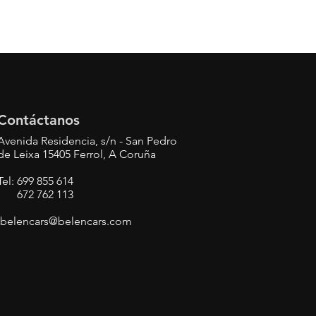
Contáctanos
Avenida Residencia, s/n - San Pedro
de Leixa 15405 Ferrol, A Coruña
Tel: 699 855 614
672 762 113
belencars@belencars.com