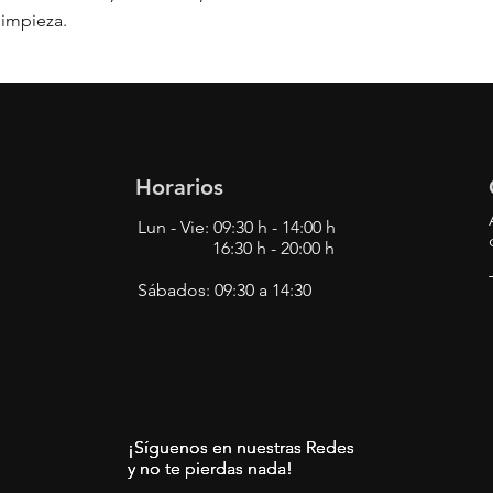
limpieza.
Horarios
Lun - Vie: 09:30 h - 14:00 h
16:30 h - 20:00 h
Sábados: 09:30 a 14:30
¡Síguenos en nuestras Redes
¡Síguenos en nuestras Redes
¡Síguenos en nuestras Redes
y no te pierdas nada!
y no te pierdas nada!
y no te pierdas nada!