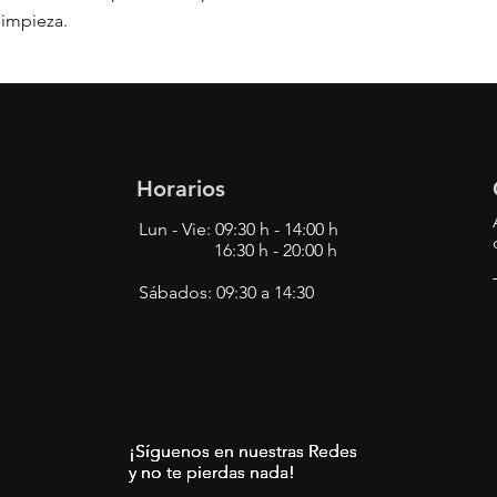
con altos niveles de 
limpieza.
Horarios
Lun - Vie: 09:30 h - 14:00 h
16:30 h - 20:00 h
Sábados: 09:30 a 14:30
¡Síguenos en nuestras Redes
¡Síguenos en nuestras Redes
¡Síguenos en nuestras Redes
y no te pierdas nada!
y no te pierdas nada!
y no te pierdas nada!