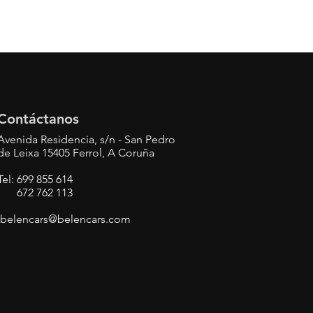
seguridad.
Contáctanos
Avenida Residencia, s/n - San Pedro
de Leixa 15405 Ferrol, A Coruña
Tel: 699 855 614
672 762 113
belencars@belencars.com