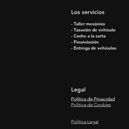
Los servicios
- Taller mecánico
- Tasación de vehículo
- Coche a la carta
- Financiación
- Entrega de vehículos
Legal
Política de Privacidad
Política de Privacidad
Política de Cookies
Política Legal