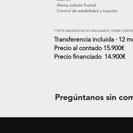
- Alerta colisión frontal
- Control de estabilidad y tracción
***ESTE ANUNCIO NO ES VINCULANTE, PUEDE CONTE
Transferencia incluida · 12 
Precio al contado 15.90
0€
Precio financiado 14.90
0€
Pregúntanos sin co