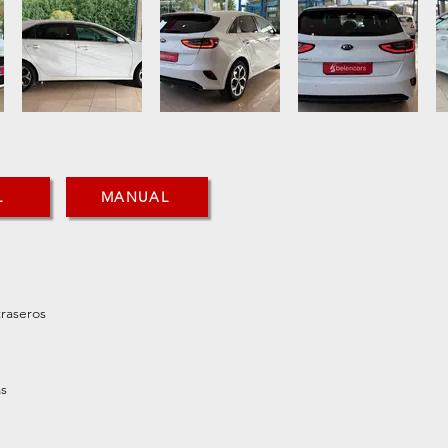
L
MANUAL
traseros
as