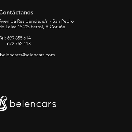
Contáctanos
Avenida Residencia, s/n - San Pedro
de Leixa 15405 Ferrol, A Coruña
Tel: 699 855 614
672 762 113
belencars@belencars.com