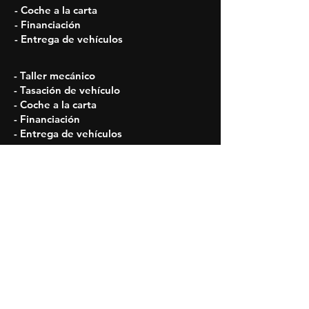
- Coche a la carta
- Financiación
- Entrega de vehículos
- Taller mecánico
- Tasación de vehículo
- Coche a la carta
- Financiación
- Entrega de vehículos
Horarios
Lun - Vie: 09:30 h - 14:00 h
16:30 h - 20:00 h
Sábados: 09:30 a 14:30
¡Síguenos en nuestras Redes y no te
pierdas nada!