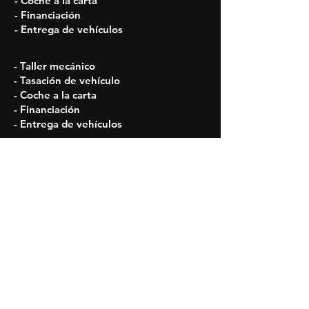
- Coche a la carta
- Financiación
- Entrega de vehículos
- Taller mecánico
- Tasación de vehículo
- Coche a la carta
- Financiación
- Entrega de vehículos
Horarios
Lun - Vie: 09:30 h - 14:00 h
16:30 h - 20:00 h
Sábados: 09:30 a 14:30
¡Síguenos en nuestras Redes y no te
pierdas nada!