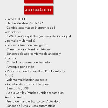
AUTOMÁTICO
- ⁠Faros Full LED
-⁠ ⁠Llantas de aleación de 17”
-⁠ ⁠Cambio automático Steptronic de 8
velocidades
-⁠ ⁠BMW Live Cockpit Plus (instrumentación digital
y pantalla multimedia)
-⁠ ⁠Sistema iDrive con navegador
-⁠ ⁠Climatizador automático trizona
-⁠ ⁠Sensores de aparcamiento delanteros y
traseros
-⁠ ⁠Control de crucero con limitador
-⁠ ⁠Arranque por botón
-⁠ ⁠Modos de conducción (Eco Pro, Comfort y
Sport)
-⁠ ⁠Volante multifunción de cuero
-⁠ ⁠Asientos deportivos delanteros
-⁠ ⁠Bluetooth y USB
-⁠ ⁠Apple CarPlay (muchas unidades también
Android Auto)
-⁠ ⁠Freno de mano eléctrico con Auto Hold
-⁠ ⁠Sensor de lluvia y luces automáticas